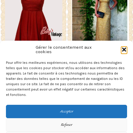
Gérer le consentement aux
cookies
Pour offrir les meilleures expériences, nous utilisons des technologies
Robe rouge vintage 1990’s
Robe de soirée de couleur or
de chez » Escada Couture «
telles que les cookies pour stocker et/ou accéder aux informations des
39,00
€
appareils. Le fait de consentir à ces technologies nous permettra de
300,00
€
traiter des données telles que le comportement de navigation ou les ID
uniques sur ce site. Le fait de ne pas consentir ou de retirer son
AJOUTER AU PANIER
LIRE LA SUITE
consentement peut avoir un effet négatif sur certaines caractéristiques
et fonctions.
Accepter
Refuser