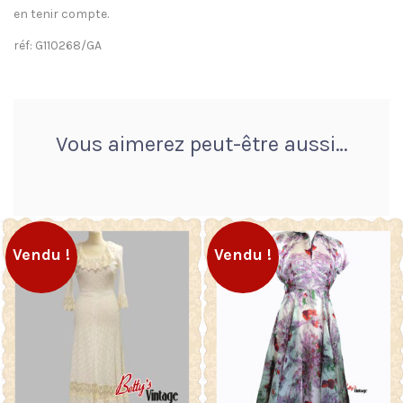
en tenir compte.
réf: G110268/GA
Vous aimerez peut-être aussi…
Vendu !
Vendu !