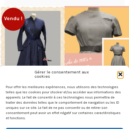
Vendu !
Gérer le consentement aux
cookies
Pour offrir les meilleures expériences, nous utilisons des technologies
Robe vintage 1950’s à
Robe vintage 1950’s à
telles que les cookies pour stocker et/ou accéder aux informations des
carreaux bleu et rose en laine
carreaux en laine
appareils. Le fait de consentir à ces technologies nous permettra de
traiter des données telles que le comportement de navigation ou les ID
110,00
€
69,00
€
uniques sur ce site. Le fait de ne pas consentir ou de retirer son
consentement peut avoir un effet négatif sur certaines caractéristiques
LIRE LA SUITE
AJOUTER AU PANIER
et fonctions.