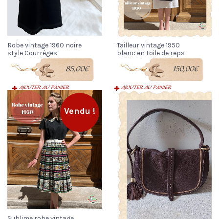
Robe vintage 1960 noire
Tailleur vintage 1950
style Courrèges
blanc en toile de reps
85,00
€
150,00
€
AJOUTER AU PANIER
AJOUTER AU PANIER
Vendu !
Sublime robe vintage