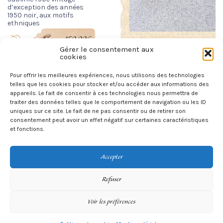
d’exception des années
1950 noir, aux motifs
ethniques
150,00
€
Gérer le consentement aux
Sac Lancel marron
cookies
chocolat, de la collection
LIRE LA SUITE
premier flirt
Pour offrir les meilleures expériences, nous utilisons des technologies
250,00
€
telles que les cookies pour stocker et/ou accéder aux informations des
appareils. Le fait de consentir à ces technologies nous permettra de
AJOUTER AU PANIER
traiter des données telles que le comportement de navigation ou les ID
uniques sur ce site. Le fait de ne pas consentir ou de retirer son
consentement peut avoir un effet négatif sur certaines caractéristiques
et fonctions.
Accepter
Refuser
Voir les préférences
©
Betty's Vintage
- Original vintage only.