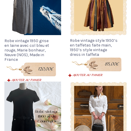
Robe vintage style 1950’s
Robe vintage 1950 grise
en taffetas faite main,
en laine avec col bleu et
1950’s style vintage
rouge, Marie bonheur,
dress in taffeta
Neuve (NOS), Made in
France
85,00
€
120,00
€
AJOUTER AU PANIER
AJOUTER AU PANIER