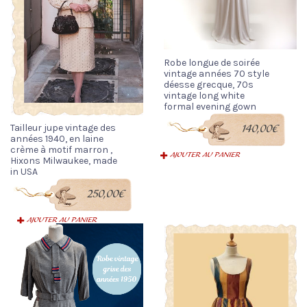
Robe longue de soirée
vintage années 70 style
déesse grecque, 70s
vintage long white
formal evening gown
Tailleur jupe vintage des
140,00
€
années 1940, en laine
crème à motif marron ,
AJOUTER AU PANIER
Hixons Milwaukee, made
in USA
250,00
€
AJOUTER AU PANIER