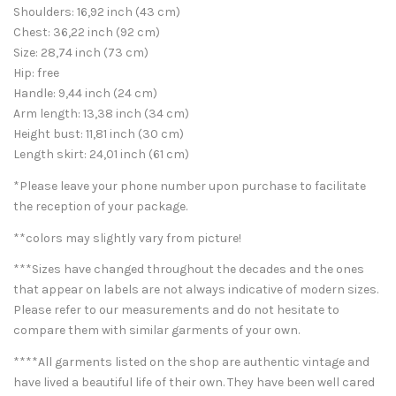
Shoulders: 16,92 inch (43 cm)
Chest: 36,22 inch (92 cm)
Size: 28,74 inch (73 cm)
Hip: free
Handle: 9,44 inch (24 cm)
Arm length: 13,38 inch (34 cm)
Height bust: 11,81 inch (30 cm)
Length skirt: 24,01 inch (61 cm)
*Please leave your phone number upon purchase to facilitate
the reception of your package.
**colors may slightly vary from picture!
***Sizes have changed throughout the decades and the ones
that appear on labels are not always indicative of modern sizes.
Please refer to our measurements and do not hesitate to
compare them with similar garments of your own.
****All garments listed on the shop are authentic vintage and
have lived a beautiful life of their own. They have been well cared