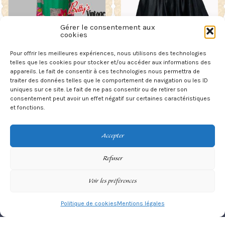
Gérer le consentement aux
cookies
Pour offrir les meilleures expériences, nous utilisons des technologies
Longue robe vintage verte
Robe vintage de soirée noire
1970’s
style rockabilly « donella «
telles que les cookies pour stocker et/ou accéder aux informations des
Le
Le
appareils. Le fait de consentir à ces technologies nous permettra de
65,00
€
160,00
€
prix
prix
traiter des données telles que le comportement de navigation ou les ID
initial
actuel
85,00
€
uniques sur ce site. Le fait de ne pas consentir ou de retirer son
était :
est :
LIRE LA SUITE
LIRE LA SUITE
consentement peut avoir un effet négatif sur certaines caractéristiques
85,00€.
65,00€.
et fonctions.
Accepter
Refuser
Voir les préférences
Politique de cookies
Mentions légales
©
Betty's Vintage
- Original vintage only.