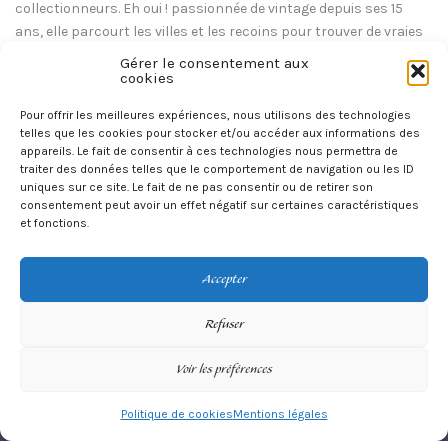
collectionneurs. Eh oui ! passionnée de vintage depuis ses 15
ans, elle parcourt les villes et les recoins pour trouver de vraies
articles vintage.
Gérer le consentement aux
cookies
Plus qu’ailleurs, vous pourrez être sûr de votre achat pour les
meilleures sélections rétro sur Betty’s Vintage. Aujourd’hui la
Pour offrir les meilleures expériences, nous utilisons des technologies
telles que les cookies pour stocker et/ou accéder aux informations des
mode vintage est toujours d’actualité. La mode vintage évolue au
appareils. Le fait de consentir à ces technologies nous permettra de
fil des ans, distinguez-vous du lot avec nos articles
traiter des données telles que le comportement de navigation ou les ID
authentiques et sur mesure des années 20 à 70.
uniques sur ce site. Le fait de ne pas consentir ou de retirer son
consentement peut avoir un effet négatif sur certaines caractéristiques
et fonctions.
Accepter
Refuser
Voir les préférences
Politique de cookies
Mentions légales