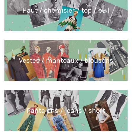
Haut / chemisier / top / pull
Vestes / manteaux / blousons
Pantalons / jeans / short