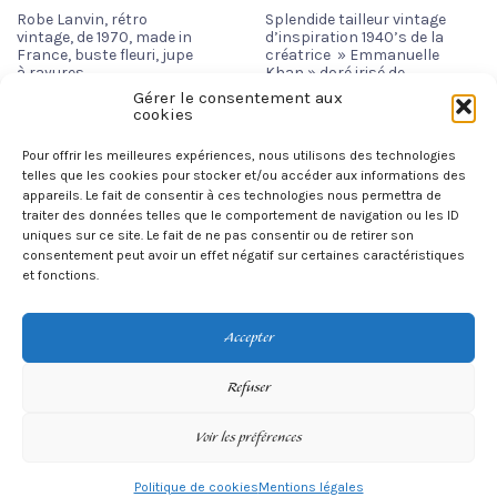
Robe Lanvin, rétro
Splendide tailleur vintage
vintage, de 1970, made in
d’inspiration 1940’s de la
France, buste fleuri, jupe
créatrice » Emmanuelle
à rayures
Khan » doré irisé de
1990’s
Gérer le consentement aux
250,00
€
cookies
265,00
€
AJOUTER AU PANIER
Pour offrir les meilleures expériences, nous utilisons des technologies
AJOUTER AU PANIER
telles que les cookies pour stocker et/ou accéder aux informations des
appareils. Le fait de consentir à ces technologies nous permettra de
1
2
3
4
…
12
13
14
→
traiter des données telles que le comportement de navigation ou les ID
uniques sur ce site. Le fait de ne pas consentir ou de retirer son
consentement peut avoir un effet négatif sur certaines caractéristiques
et fonctions.
Accepter
Refuser
Voir les préférences
©
Betty's Vintage
- Original vintage only.
Politique de cookies
Mentions légales