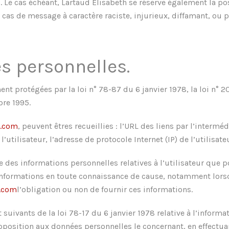
. Le cas échéant, Lartaud Elisabeth se réserve également la po
 cas de message à caractère raciste, injurieux, diffamant, ou 
s personnelles.
 protégées par la loi n° 78-87 du 6 janvier 1978, la loi n° 20
bre 1995.
e.com
, peuvent êtres recueillies : l’URL des liens par l’intermé
l’utilisateur, l’adresse de protocole Internet (IP) de l’utilisate
e des informations personnelles relatives à l’utilisateur que p
s informations en toute connaissance de cause, notamment lorsq
e.com
l’obligation ou non de fournir ces informations.
ivants de la loi 78-17 du 6 janvier 1978 relative à l’informati
’opposition aux données personnelles le concernant, en effect