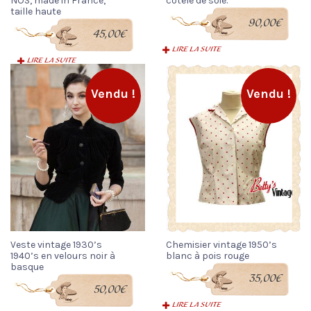
NOS, made in France,
côtelé de soie.
taille haute
90,00
€
45,00
€
LIRE LA SUITE
LIRE LA SUITE
Vendu !
Vendu !
Veste vintage 1930’s
Chemisier vintage 1950’s
1940’s en velours noir à
blanc à pois rouge
basque
35,00
€
50,00
€
LIRE LA SUITE