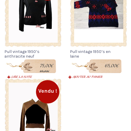
Pull vintage 1950’s
Pull vintage 1950’s en
anthracite neuf
laine
Le
Le
75,00
€
65,00
€
prix
prix
initial
actuel
85,00
€
était :
est :
LIRE LA SUITE
AJOUTER AU PANIER
85,00€.
75,00€.
Vendu !