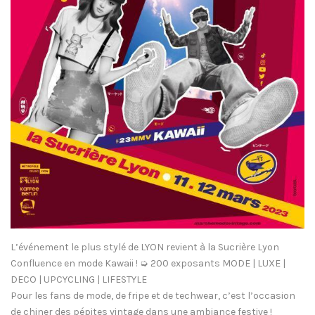
L’événement le plus stylé de LYON revient à la Sucrière Lyon
Confluence en mode Kawaii ! ➭ 200 exposants MODE | LUXE |
DECO | UPCYCLING | LIFESTYLE
Pour les fans de mode, de fripe et de techwear, c’est l’occasion
de chiner des pépites vintage dans une ambiance festive !