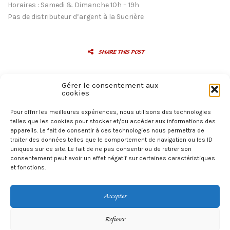
Horaires : Samedi & Dimanche 10h – 19h
Pas de distributeur d’argent à la Sucrière
SHARE THIS POST
This entry was posted by
betty
in
Evènements
.
Gérer le consentement aux
cookies
Pour offrir les meilleures expériences, nous utilisons des technologies
telles que les cookies pour stocker et/ou accéder aux informations des
appareils. Le fait de consentir à ces technologies nous permettra de
Previous Reading
traiter des données telles que le comportement de navigation ou les ID
← RDV sur notre site vitrine
uniques sur ce site. Le fait de ne pas consentir ou de retirer son
consentement peut avoir un effet négatif sur certaines caractéristiques
et fonctions.
Next Reading
Salon du vintage →
Accepter
Refuser