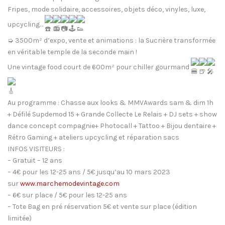
Fripes, mode solidaire, accessoires, objets déco, vinyles, luxe,
upcycling…
➭ 3500m² d’expo, vente et animations : la Sucrière transformée
en véritable temple de la seconde main !
Une vintage food court de 600m² pour chiller gourmand
Au programme : Chasse aux looks & MMVAwards sam & dim 1h
+ Défilé Supdemod 15 + Grande Collecte Le Relais + DJ sets + show
dance concept compagnie+ Photocall + Tattoo + Bijou dentaire +
Rétro Gaming + ateliers upcycling et réparation sacs
INFOS VISITEURS :
– Gratuit – 12 ans
– 4€ pour les 12-25 ans / 5€ jusqu’au 10 mars 2023
sur
www.marchemodevintage.com
– 6€ sur place / 5€ pour les 12-25 ans
– Tote Bag en pré réservation 5€ et vente sur place (édition
limitée)