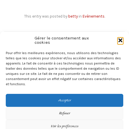
This entry was posted by
betty
in
Evènements
.
Gérer le consentement aux
cookies
Previous Reading
← Marché de la mode vintage à la foire de Marseille
Pour offrir les meilleures expériences, nous utilisons des technologies
telles que les cookies pour stocker et/ou accéder aux informations des
appareils. Le fait de consentir à ces technologies nous permettra de
Next Reading
traiter des données telles que le comportement de navigation ou les ID
3éme Salon du vintage à Clermont Ferrand →
uniques sur ce site. Le fait de ne pas consentir ou de retirer son
consentement peut avoir un effet négatif sur certaines caractéristiques
et fonctions.
Accepter
Refuser
Voir les préférences