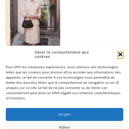
Gérer le consentement aux
cookies
Tailleur jupe vintage des
Pour offrir les meilleures expériences, nous utilisons des technologies
années 1940, en laine
telles que les cookies pour stocker et/ou accéder aux informations des
crème à motif marron ,
appareils. Le fait de consentir à ces technologies nous permettra de
Hixons Milwaukee, made
traiter des données telles que le comportement de navigation ou les ID
in USA
uniques sur ce site. Le fait de ne pas consentir ou de retirer son
consentement peut avoir un effet négatif sur certaines caractéristiques
250,00
€
et fonctions.
AJOUTER AU PANIER
Accepter
Refuser