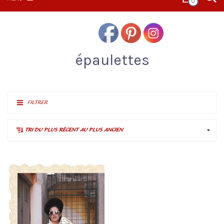
0
épaulettes
FILTRER