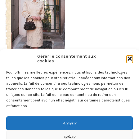
Gérer le consentement aux
cookies
Tailleur jupe vintage des
Pour offrir les meilleures expériences, nous utilisons des technologies
années 1940, en laine
telles que les cookies pour stocker et/ou accéder aux informations des
crème à motif marron ,
appareils. Le fait de consentir à ces technologies nous permettra de
Hixons Milwaukee, made
traiter des données telles que le comportement de navigation ou les ID
in USA
uniques sur ce site. Le fait de ne pas consentir ou de retirer son
consentement peut avoir un effet négatif sur certaines caractéristiques
250,00
€
et fonctions.
AJOUTER AU PANIER
Accepter
Refuser