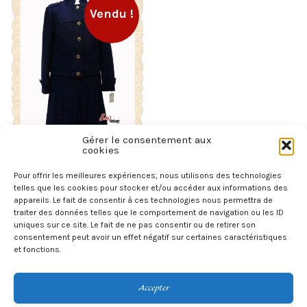
Vendu !
Gérer le consentement aux
cookies
Tailleur vintage 1960’s
bleu marine en laine neuf
Pour offrir les meilleures expériences, nous utilisons des technologies
(dead stock)
telles que les cookies pour stocker et/ou accéder aux informations des
appareils. Le fait de consentir à ces technologies nous permettra de
95,00
€
traiter des données telles que le comportement de navigation ou les ID
uniques sur ce site. Le fait de ne pas consentir ou de retirer son
LIRE LA SUITE
consentement peut avoir un effet négatif sur certaines caractéristiques
et fonctions.
←
1
2
Accepter