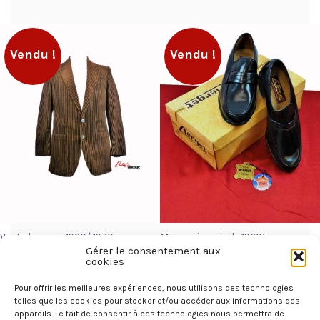
Vendu !
Vendu !
Veste homme 1960/ 1970 en
Mocassin noir de 1960’s
velours marron, made in
CLERGET made in France
Gérer le consentement aux
France
cookies
85,00
€
60,00
€
Pour offrir les meilleures expériences, nous utilisons des technologies
LIRE LA SUITE
telles que les cookies pour stocker et/ou accéder aux informations des
LIRE LA SUITE
appareils. Le fait de consentir à ces technologies nous permettra de