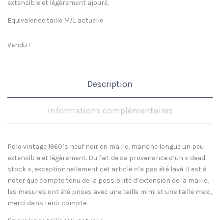
extensible et légèrement ajouré.
initial
a
Equivalence taille M/L actuelle
était :
e
Vendu !
65,00€.
5
Description
Informations complémentaires
Polo vintage 1960’s neuf noir en maille, manche longue un peu
extensible et légèrement. Du fait de sa provenance d’un « dead
stock », exceptionnellement cet article n’a pas été lavé. Il est à
noter que compte tenu de la possibilité d’extension de la maille,
les mesures ont été prises avec une taille mimi et une taille maxi,
merci dans tenir compte.