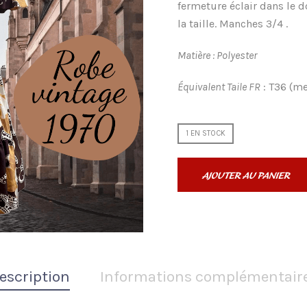
fermeture éclair dans le d
la taille. Manches 3/4 .
Matière : Polyester
Équivalent Taile FR
: T36 (m
1 EN STOCK
AJOUTER AU PANIER
escription
Informations complémentair