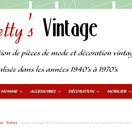
tty's
Vintage
tion de pièces de mode et décoration vinta
alisée dans les années 1940’s à 1970’s
S HOMME
ACCESSOIRES
DÉCORATION
MOBILIER
me
/
Robes
/ Robe vintage 1970 marron et moutarde de la marque « ma robe c