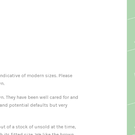
ndicative of modern sizes. Please
n.
wn. They have been well cared for and
 and potential defaults but very
ut of a stock of unsold at the time,
 its fitted size. We like the brown