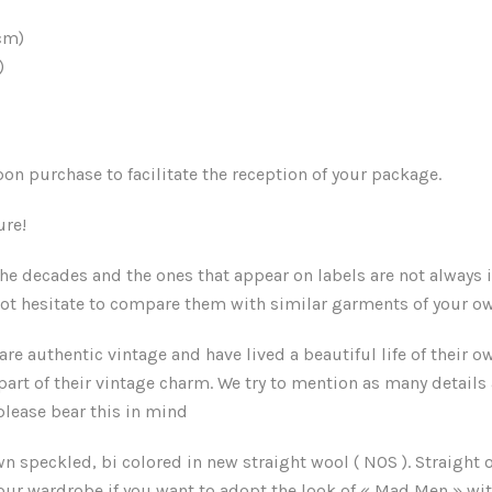
cm)
)
n purchase to facilitate the reception of your package.
ure!
e decades and the ones that appear on labels are not always i
ot hesitate to compare them with similar garments of your ow
are authentic vintage and have lived a beautiful life of their o
 part of their vintage charm. We try to mention as many details
lease bear this in mind
 speckled, bi colored in new straight wool ( NOS ). Straight o
 your wardrobe if you want to adopt the look of « Mad Men » with