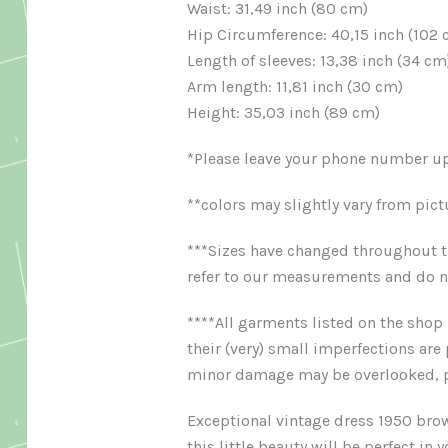
Waist: 31,49 inch (80 cm)
Hip Circumference: 40,15 inch (102 
Length of sleeves: 13,38 inch (34 cm
Arm length: 11,81 inch (30 cm)
Height: 35,03 inch (89 cm)
*Please leave your phone number upo
**colors may slightly vary from pict
***Sizes have changed throughout th
refer to our measurements and do n
****All garments listed on the shop 
their (very) small imperfections are
minor damage may be overlooked, p
Exceptional vintage dress 1950 brown
this little beauty will be perfect in