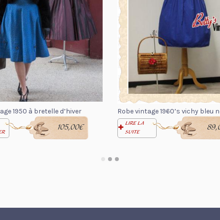
age 1950 à bretelle d’hiver
Robe vintage 1960’s vichy bleu 
LIRE LA
105,00
€
89,
ER
SUITE