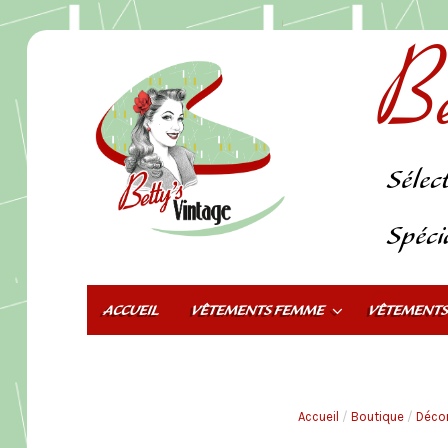
Be
Sélec
Spéci
ACCUEIL
VÊTEMENTS FEMME
VÊTEMENT
Accueil
/
Boutique
/
Décor