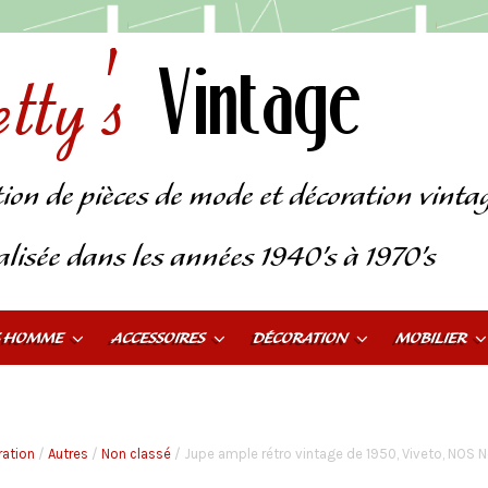
tty's
Vintage
tion de pièces de mode et décoration vinta
alisée dans les années 1940’s à 1970’s
S HOMME
ACCESSOIRES
DÉCORATION
MOBILIER
ation
/
Autres
/
Non classé
/ Jupe ample rétro vintage de 1950, Viveto, NOS N