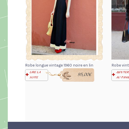
Robe longue vintage 1960 noire en lin
Robe vint
LIRE LA
AJOUTER
95,00
€
SUITE
AU PANI