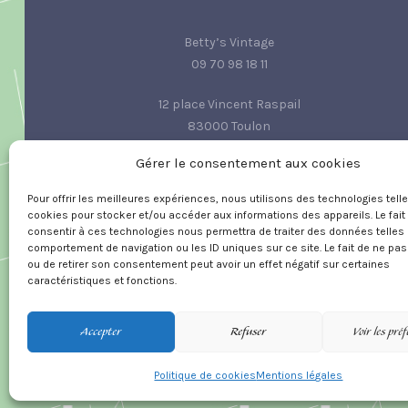
Betty’s Vintage
09 70 98 18 11
12 place Vincent Raspail
83000 Toulon
Gérer le consentement aux cookies
contact@bettysvintage.fr
Pour offrir les meilleures expériences, nous utilisons des technologies tell
cookies pour stocker et/ou accéder aux informations des appareils. Le fait
consentir à ces technologies nous permettra de traiter des données telles 
comportement de navigation ou les ID uniques sur ce site. Le fait de ne pas
ou de retirer son consentement peut avoir un effet négatif sur certaines
caractéristiques et fonctions.
Accepter
Refuser
Voir les pré
Politique de cookies
Mentions légales