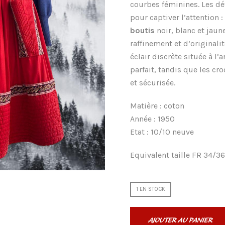
courbes féminines. Les d
pour captiver l’attention 
boutis
noir, blanc et jaun
raffinement et d’originali
éclair discrète située à l
parfait, tandis que les cro
et sécurisée.
Matière : coton
Année : 1950
Etat : 10/10 neuve
Equivalent taille FR 34/3
1 EN STOCK
AJOUTER AU PANIER