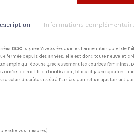
escription
Informations complémentair
nnées
1950
, signée Viveto, évoque le charme intemporel de
l’
que fermée depuis des années, elle est donc toute
neuve et d
uette ample qui épouse gracieusement les courbes féminines. 
hes ornées de motifs en
boutis
noir, blanc et jaune ajoutent un
ure éclair discrète située à l’arrière permet un ajustement parf
e prendre vos mesures)