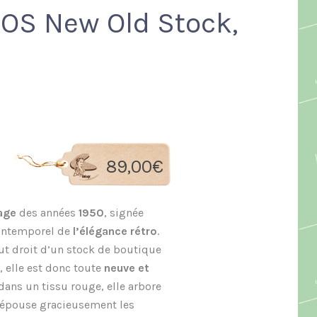
NOS New Old Stock,
89,00
€
age
des années
1950
, signée
 intemporel de
l’élégance rétro
.
ut droit d’un stock de boutique
 elle est donc toute
neuve et
dans un tissu rouge, elle arbore
 épouse gracieusement les