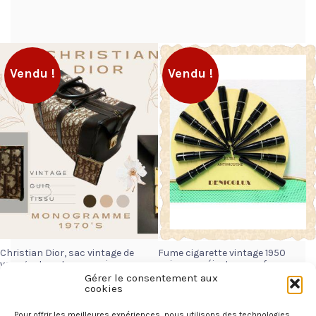
Vendu !
Vendu !
Christian Dior, sac vintage de
Fume cigarette vintage 1950
voyage et porte monnaie
noire avec éjecteur neuf
monogramme de 1970’s,
Gérer le consentement aux
30,00
€
vintage handbag Christian
cookies
DIOR monogram 1970
LIRE LA SUITE
Pour offrir les meilleures expériences, nous utilisons des technologies