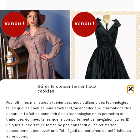
Vendu !
Vendu !
Gérer le consentement aux
cookies
Pour offrir les meilleures expériences, nous utilisons des technologies
Robe vintage 1950’s grise à
Robe vintage de soirée noire
carreaux rouge en laine
style rockabilly « donella «
telles que les cookies pour stocker et/ou accéder aux informations des
appareils. Le fait de consentir à ces technologies nous permettra de
89,00
€
160,00
€
traiter des données telles que le comportement de navigation ou les ID
uniques sur ce site. Le fait de ne pas consentir ou de retirer son
LIRE LA SUITE
LIRE LA SUITE
consentement peut avoir un effet négatif sur certaines caractéristiques
et fonctions.